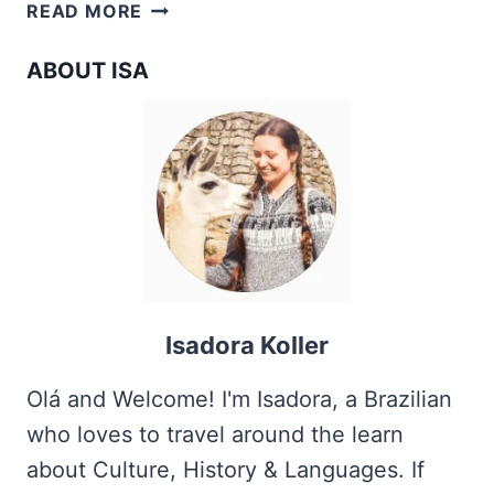
3
READ MORE
DIAS
EM
ABOUT ISA
ROMA:
O
QUE
FAZER
EM
ROMA
Isadora Koller
Olá and Welcome! I'm Isadora, a Brazilian
who loves to travel around the learn
about Culture, History & Languages. If