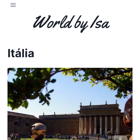
Skip
to
World by Isa
content
Itália