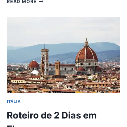
READ MORE
QUE
VER
NO
MUSEU
DO
VATICANO:
PRINCIPAIS
OBRAS
+
CAPELA
SISTINA
ITÁLIA
Roteiro de 2 Dias em